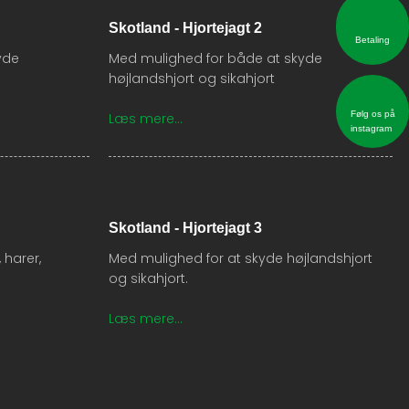
Skotland - Hjortejagt 2
Betaling​
yde
​Med mulighed for både at skyde
højlandshjort og sikahjort
Følg os på
Læs mere...​
instagram
Skotland - Hjortejagt 3​
 harer,
​Med mulighed for at skyde højlandshjort
og sikahjort.
Læs mere...​