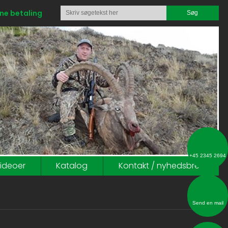
ne betaling
​+45 2345 2694
ideoer
Katalog
Kontakt / nyhedsbrev
Send en mail