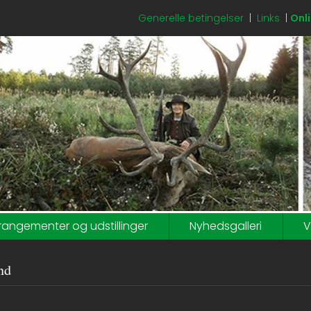
Generelle betingelser
|
Links
|
Onli
rangementer og udstillinger
Nyhedsgalleri
V
nd