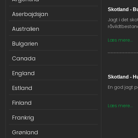
Skotland - B
Aserbajdsjan
​Jagt i det sk
råvildtbestan
Australien
Læs mere...​
Bulgarien
Canada
England
Skotland - H
Estland
​En god jagt 
Finland
Læs mere...​
Frankrig
Grønland