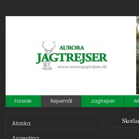
Forside
Rejsemål
Jagtrejser
Ar
Skotla
Alaska
Argentina