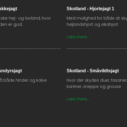
ukkejagt
Skotland - Hjortejagt 1
otske høj- og lavland, hvor
​Med mulighed for både at sk
den er god.
højlandshjort og sikahjort
Læs mere...​
undyrsjagt
Skotland - Småvildtsjagt
på både hinder og kalve
​Hvor der skydes duer, fasaner,
kaniner, sneppe og grouse
Læs mere...​