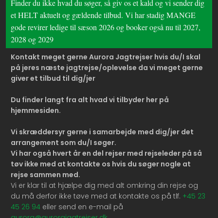
Finder du ikke hvad du søger, så giv os et kald og vi sender dig
et HELT aktuelt og gældende tilbud. Vi har stadig MANGE
gode revirer ledige til sæson 2026 og booker også nu til 2027,
2028 og 2029
Kontakt meget gerne Aurora Jagtrejser hvis du/I skal
på jeres næste jagtrejse/oplevelse da vi meget ge
rne
giver et tilbud til dig/jer
Du finder langt fra alt hvad vi tilbyder her på
hjemmesiden.
Vi skræddersyr gerne i samarbejde med dig/jer det
arrangement som du/I søger.
Vi har også hvert år en del rejser med rejseleder på så
tøv ikke med at kontakte os hvis du søger nogle at
rejse sammen med.
Vi er klar til at hjælpe dig med alt omkring din rejse og
du må derfor ikke tøve med at kontakte os på tlf.
+45 23
45 26 94
eller send en e-mail på
aurora@aurorajagtrejser.dk