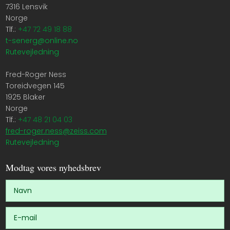
7316 Lensvik
Norge
Tlf.:
+47 72 49 18 88
t-senerg@online.no
Rutevejledning
Fred-Roger Ness
Toreidvegen 145
1925 Blaker
Norge
Tlf.:
+47 48 21 04 03
fred-roger.ness@zeiss.com
Rutevejledning
Modtag vores nyhedsbrev​