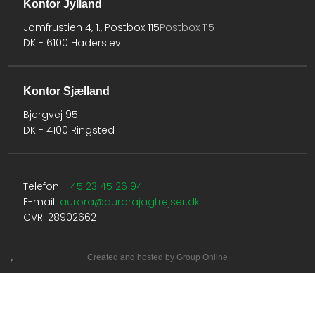
Kontor Jylland
Jomfrustien 4, 1., Postbox 115
Postbox 115
DK - 6100 Haderslev​
Kontor Sjælland
Bjergvej 95
DK - 4100 Ringsted
Telefon:
​
+45 23 45 26 94
E-mail:
aurora@aurorajagtrejser.dk
CVR: 28902662
Created and hosted by Group Online