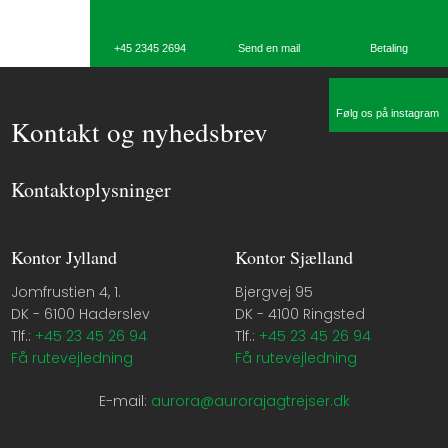
​+45 2345 2694
Send en mail
Betaling​
Følg os på instagram
Kontakt og nyhedsbrev
Kontaktoplysninger
Kontor Jylland
Kontor Sjælland
Jomfrustien 4, 1.
Bjergvej 95
DK - 6100 Haderslev​​
DK - 4100 Ringsted​
Tlf.:
+45 23 45 26 94
Tlf.:
+45 23 45 26 94
Få rutevejledning
Få rutevejledning
​E-mail:
aurora@aurorajagtrejser.dk