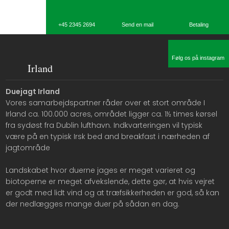
​+45 2345 2694
Send en mail
Betaling​
Følg os på instagram
Irland
​Duejagt Irland
Vores samarbejdspartner råder over et stort område I
Irland ca. 100.000 acres, området ligger ca. 1½ times kørsel
fra sydøst fra Dublin lufthavn. Indkvarteringen vil typisk
være på en typisk Irsk bed and breakfast i nærheden af
jagtområde
Landskabet hvor duerne jages er meget varieret og
biotoperne er meget afvekslende, dette gør, at hvis vejret
er godt med lidt vind og at træfsikkerheden er god, så kan
der nedlægges mange duer på sådan en dag.