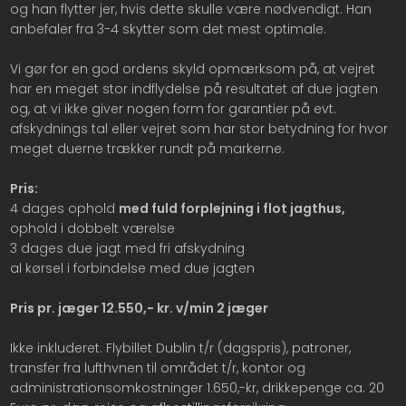
og han flytter jer, hvis dette skulle være nødvendigt. Han
anbefaler fra 3-4 skytter som det mest optimale.
Vi gør for en god ordens skyld opmærksom på, at vejret
har en meget stor indflydelse på resultatet af due jagten
og, at vi ikke giver nogen form for garantier på evt.
afskydnings tal eller vejret som har stor betydning for hvor
meget duerne trækker rundt på markerne.
Pris:
4 dages ophold
med fuld forplejning i flot jagthus,
ophold i dobbelt værelse
3 dages due jagt med fri afskydning
al kørsel i forbindelse med due jagten
Pris pr. jæger 12.550,- kr. v/min 2 jæger
Ikke inkluderet. Flybillet Dublin t/r (dagspris), patroner,
transfer fra lufthvnen til området t/r, kontor og
administrationsomkostninger 1.650,-kr, drikkepenge ca. 20