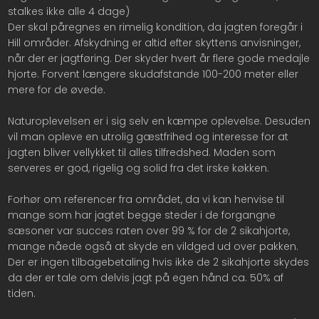
stalkes ikke alle 4 dage)
Der skal påregnes en rimelig kondition, da jagten foregår i
Hill områder. Afskydning er altid efter skyttens anvisninger,
når der er jagtføring. Der skyder hvert år flere gode medajle
hjorte. Forvent længere skudafstande 100-200 meter eller
mere for de øvede.
Naturoplevelsen er i sig selv en kæmpe oplevelse. Desuden
vil man opleve en utrolig gæstfrihed og interesse for at
jagten bliver vellykket til alles tilfredshed. Maden som
serveres er god, rigelig og solid fra det irske køkken.
Forhør om referencer fra området, da vi kan henvise til
mange som har jagtet begge steder i de forgangne
sæsoner var succes raten over 99 % for de 2 sikahjorte,
mange nåede også at skyde en vildged ud over pakken.
Der er ingen tilbagebetaling hvis ikke de 2 sikahjorte skydes
da der er tale om delvis jagt på egen hånd ca. 50% af
tiden.