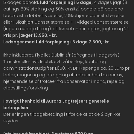
5 dages ophold,
fuld forplejning i 5 dage,
4 dages jagt (8
outings 50% stalking og 50% ansitz) ophold på bed and
breakfast i dobbelt værelse, 2 Sikahjorte uanset størrelse
eller 1 Sikahjort uanset størrelse + 1 vildged uanset størrelse
(ingen medalje tillæg), alt kørsel under jagten, jagtføring 2:1
Pris pr. jæger 13.950,- kr.
Ledsager med fuld forplejning i 5 dage 7.500,-kr.
Ikke inkluderet. Flybillet Dublin t/r (afregnes til dagspris)
Transfer eller evt. lejebil, evt. våbenleje, kontor og
administrationsudgifter 1.650,-kr, Drikkepenge ca. 20 Euro pr.
trofæ, rengøring og afkogning af trofæer hos taxidermy,
hjemsendelse af trofæer fra konservator i Irland, rejse og
afbestillingsforsikring
I øvrigt i henhold til Aurora Jagtrejsers generelle
betingelser
Der er ingen tilbagebetaling i tilfælde af at de 2 dyr ikke
skydes.
Prisliste på kronhjort. 6 pointers 670 Euro