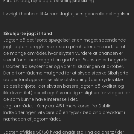
Euro pr. dag, rejse og afbestillingsforsikring
I øvrigt i henhold til Aurora Jagtrejsers generelle betingelser.
Sikahjorte jagt i Irland
​Jagten på det ”sorte spøgelse” er en meget spændende
jagt, jagten foregår typisk som pürch eller anstand, i et af
de mange områder, hvor skytten vurdere at chancen er
størst for at nedlægge i en god Sika. Brunsten er begynder
i starten fra september og varer til slutningen af oktober.
Der eri områderne mulighed for at skyde stærke Sikahjorte
da der foretages en selektiv afskydning (der skydes ikke
spidssikahjorte, idet skytten basere jagten på kvalitet og
ikke kvantitet) der vil også være rig mulighed for vildged for
de som kunne have interesse i det.
Jagt området i Kerry ca. 4,5 timers kørsel fra Dublin.
Indkvarteringen vil være på en typisk bed and breakfast i
nærheden af jagtområdet.
Jagten afvikles 50/50 hvad angår stalking og ansitz (der