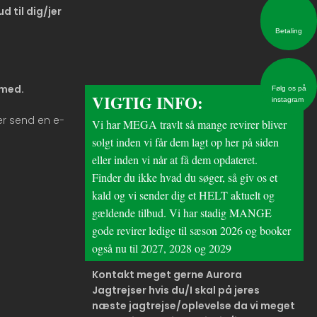
ud til dig/jer
Betaling​
 med.
Følg os på
VIGTIG INFO:
instagram
er send en e-
Vi har MEGA travlt så mange revirer bliver
solgt inden vi får dem lagt op her på siden
eller inden vi når at få dem opdateret.
Finder du ikke hvad du søger, så giv os et
kald og vi sender dig et HELT aktuelt og
gældende tilbud. Vi har stadig MANGE
gode revirer ledige til sæson 2026 og booker
også nu til 2027, 2028 og 2029
Kontakt meget gerne Aurora
Jagtrejser hvis du/I skal på jeres
næste jagtrejse/oplevelse da vi meget