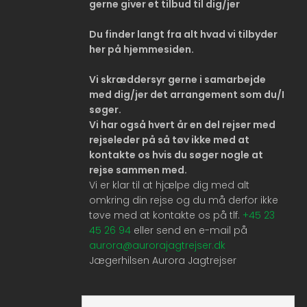
ge
rne giver et tilbud til dig/jer
Du finder langt fra alt hvad vi tilbyder
her på hjemmesiden.
Vi skræddersyr gerne i samarbejde
med dig/jer det arrangement som du/I
søger.
Vi har også hvert år en del rejser med
rejseleder på så tøv ikke med at
kontakte os hvis du søger nogle at
rejse sammen med.
Vi er klar til at hjælpe dig med alt
omkring din rejse og du må derfor ikke
tøve med at kontakte os på tlf.
+45 23
45 26 94
eller send en e-mail på
aurora@aurorajagtrejser.dk
Jægerhilsen Aurora Jagtrejser