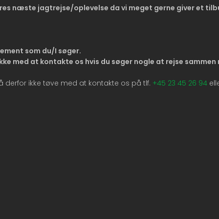
eres næste jagtrejse/oplevelse da vi meget ge
rne giver et tilb
.
gement som du/I søger.
v ikke med at kontakte os hvis du søger nogle at rejse sammen
å derfor ikke tøve med at kontakte os på tlf.
+45 23 45 26 94
ell