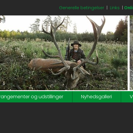
Generelle betingelser
|
Links
|
Onli
rangementer og udstillinger
Nyhedsgalleri
V