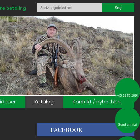
ne betaling
​+45 2345 2694
ideoer
Katalog
Kontakt / nyhedsbrev
Send en mail
FACEBOOK​