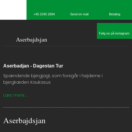
​+45 2345 2694
Send en mail
Betaling​
Følg os på instagram
Aserbajdsjan
Aserbadjan - Dagestan Tur
​Spændende bjergjagt, som foregår i højderne i
bjergkæden Kaukasus
Læs mere...​
Aserbajdsjan