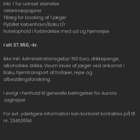
Inkl. 1 Tur uanset størrelse
Veterinærpapirer
Tillæg for booking af 1 jæger
Flybillet København/Baku t/r
hotelophold i forbindelse med ud og hjemrejse
I alt 37.950,-kr.
Ikke inkl. Administrationsgebyr 150 Euro, drikkepenge,
alkoholiske drikke, Visum laves af jæger ved ankomst i
Baku, hjemtransport af trofæer, rejse og
afbestillingsforsikring
I øvrigt i henhold til generelle betingelser for Aurora
Jagtrejser
For evt. yderligere information kan kontoret kontaktes på tlf.
nr. 23452694