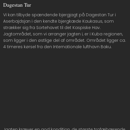
Dagestan Tur​
Vi kan tilbyde spændende bjergjagt på Dagestan Tur i
Aserbajdsjan i den kendte bjergkæde Kaukasus, som
strækker sig fra Sortehavet til det Kaspiske Hav.
Jagtområdet, som vi arranger jagten i, er i Kuba regionen,
som ligger i den østlige del af området. Området ligger ca.
4 timeres kørsel fra den Internationale lufthavn Baku.​
Jagten kræver en god kondition, de største trofæbærende