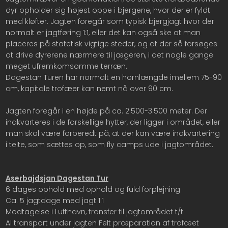
dyr opholder sig højest oppe i bjergene, hvor der er fyldt
med kløfter. Jagten foregår som typisk bjergjagt hvor der
normalt er jagtføring 1:1, eller det kan også ske at man
placeres på statetisk vigtige steder, og at der så forsøges
at drive dyrerene nærmere til jægeren, i det nogle gange
meget ufremkomsomme terræn.
Dagestan Turen har normalt en hornlængde imellem 75-90
cm, kapitale trofæer kan nemt nå over 90 cm.
Jagten foregår i en højde på ca. 2.500-3.500 meter. Der
indkvarteres i de forskellige hytter, der ligger i området, eller
man skal være forberedt på, at der kan være indkvartering
i telte, som sættes op, som fly camps ude i jagtområdet.
Aserbajdsjan Dagestan Tur
6 dages ophold med ophold og fuld forplejning
Ca. 5 jagtdage med jagt 1:1
Modtagelse i Lufthavn, transfer til jagtområdet t/t
Al transport under jagten Felt præparation af trofæet