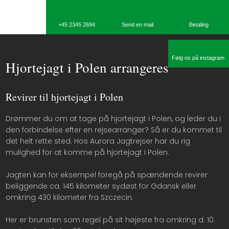
​+45 2345 2694
Send en mail
Betaling​
Følg os på instagram
​Hjortejagt i Polen arrangeres
​Revirer til hjortejagt i Polen
Drømmer du om at tage på hjortejagt i Polen, og leder du i
den forbindelse efter en rejsearrangør? Så er du kommet til
det helt rette sted. Hos Aurora Jagtrejser har du rig
mulighed for at komme på hjortejagt i Polen.
Jagten kan for eksempel foregå på spændende revirer
beliggende ca. 145 kilometer sydøst for Gdansk eller
omkring 430 kilometer fra Szczecin.
Her er brunsten som regel på sit højeste fra omkring d. 10.