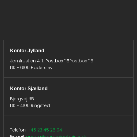
Kontor Jylland
Jomfrustien 4, 1., Postbox 115
Postbox 115
DK - 6100 Haderslev​
Kontor Sjælland
Bjergvej 95
DK - 4100 Ringsted
Telefon:
​
+45 23 45 26 94
E-mail:
aurora@aurorajagtrejser.dk