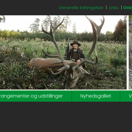
Generelle betingelser
|
Links
|
Onli
rangementer og udstillinger
Nyhedsgalleri
V