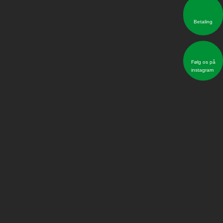
Betaling​
Følg os på
instagram