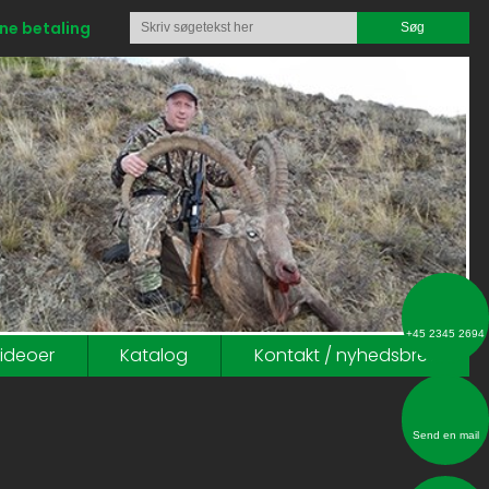
ne betaling
​+45 2345 2694
ideoer
Katalog
Kontakt / nyhedsbrev
Send en mail